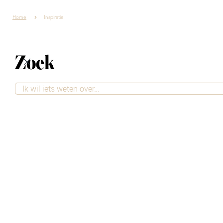
Home
Inspiratie
Zoek
Interieur inspiratie
Wil je je huis opnieuw inrichten of ben
je op zoek naar frisse interieur
inspiratie? Bij Villa ArenA vind je alles
wat je nodig hebt om van elke ruimte
iets bijzonders te maken. Laat je
inspireren door de nieuwste interieur