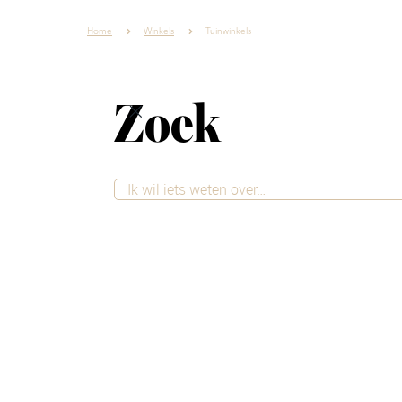
Home
Winkels
Tuinwinkels
Zoek
Woonstijlen
Inspiratie
Winkels
Tuinwinkels
Ben je op zoek naar tuinwinkel
mooie, comfortabele en sfeervo
een veelzijdig aanbod aan tuin