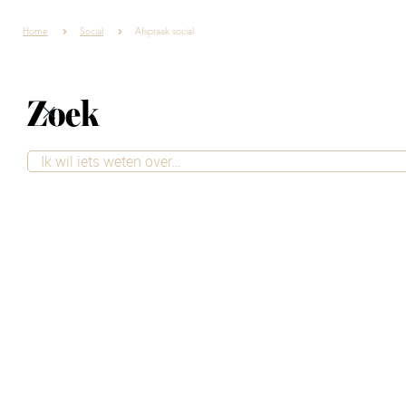
Home
Social
Afspraak social
Zoek
Maak nu je gratis
afspraak voor
interieuradvies
Wil je zeker weten dat je goed geholpen
wordt en rustig de tijd hebt om je vragen te
stellen? Plan dan eenvoudig een afspraak in
bij één van onze winkels. Onze adviseurs