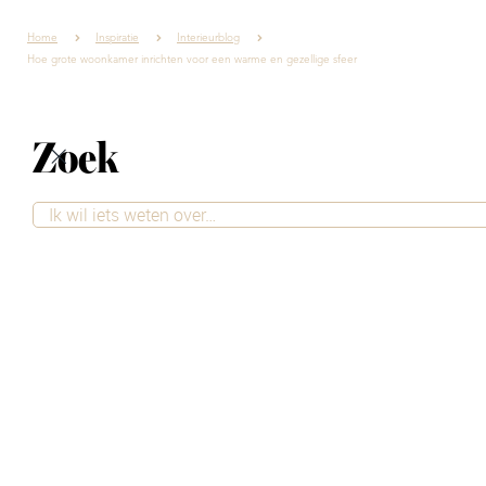
Home
Inspiratie
Interieurblog
Hoe grote woonkamer inrichten voor een warme en gezellige sfeer
Zoek
Hoe grote
woonkamer
inrichten voor een
warme en gezellige
sfeer