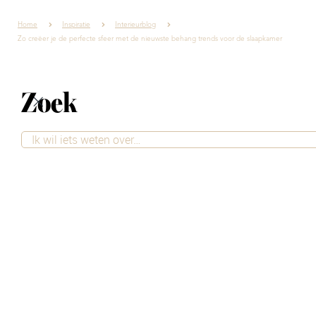
Home
Inspiratie
Interieurblog
Zo creëer je de perfecte sfeer met de nieuwste behang trends voor de slaapkamer
Zoek
Zo creëer je de
perfecte sfeer met de
nieuwste behang
trends voor de
slaapkamer