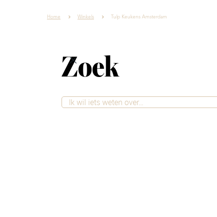
Home
Winkels
Tulp Keukens Amsterdam
Zoek
Woonstijlen
Inspiratie
Winkels
Tulp Keuken
Tulp is een écht Nederlands k
kwaliteitskeukens. Onze keuke