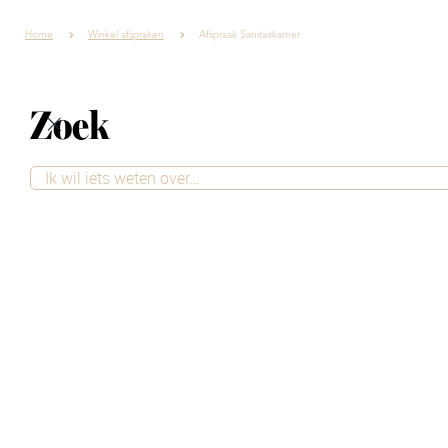
Home
Winkel afspraken
Afspraak Sanitairkamer
Zoek
Persoonlijk advies bij
Sanitairkamer
Wil je zeker weten dat je goed geholpen wordt én
rustig de tijd kunnen nemen om je vragen te stellen?
Plan dan eenvoudig een afspraak bij onze winkel. Onze
adviseurs nemen graag de tijd voor persoonlijk advies,
helemaal afgestemd op jouw woonstijl en wensen.