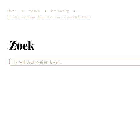
Home
Inspiratie
Interieurblog
Behang op plafond: dé trend voor een verrassend interieur
Zoek
Behang op plafond:
dé trend voor een
verrassend interieur