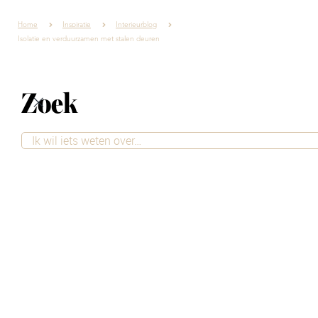
Home
Inspiratie
Interieurblog
Isolatie en verduurzamen met stalen deuren
Zoek
Isolatie en
verduurzamen met
stalen deuren