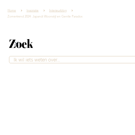
Home
Inspiratie
Interieurblog
Zomertrend 2024: Japandi Woonstijl en Gentle Paradox
Zoek
Zomertrend 2024:
Japandi Woonstijl
en Gentle Paradox