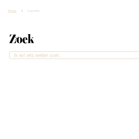
Home
Inspiratie
Zoek
Interieur inspiratie
Wil je je huis opnieuw inrichten of ben
je op zoek naar frisse interieur
inspiratie? Bij Villa ArenA vind je alles
wat je nodig hebt om van elke ruimte
iets bijzonders te maken. Laat je
inspireren door de nieuwste interieur